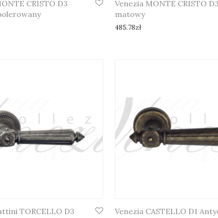
MONTE CRISTO D3
Venezia MONTE CRISTO D3
polerowany
matowy
485.78
zł
Cattini TORCELLO D3
Venezia CASTELLO D1 Anty