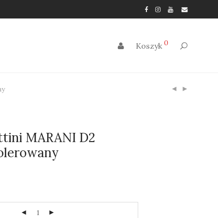
0
Koszyk
ny
attini MARANI D2
olerowany