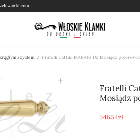
zekiwań klienta
okrągłym szyldem
/
Fratelli Cattini MARANI D2 Mosiądz polerowa
Fratelli C
Mosiądz p
546.54
zł