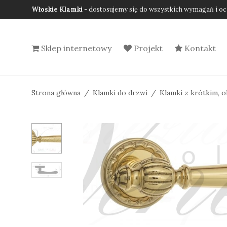
Włoskie Klamki
- dostosujemy się do wszystkich wymagań i oc
Sklep internetowy
Projekt
Kontakt
Strona główna
/
Klamki do drzwi
/
Klamki z krótkim, 