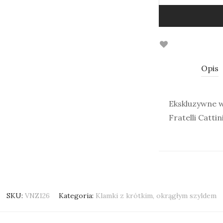
Opis
Ekskluzywne w
Fratelli Catt
SKU:
VNZ126
Kategoria:
Klamki z krótkim, okrągłym szyldem