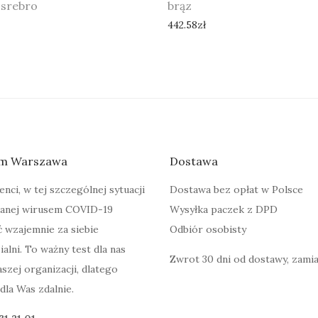
 srebro
brąz
442.58
zł
m Warszawa
Dostawa
nci, w tej szczególnej sytuacji
Dostawa bez opłat w Polsce
nej wirusem COVID-19
Wysyłka paczek z DPD
 wzajemnie za siebie
Odbiór osobisty
alni. To ważny test dla nas
Zwrot 30 dni od dostawy, zamia
szej organizacji, dlatego
dla Was zdalnie.