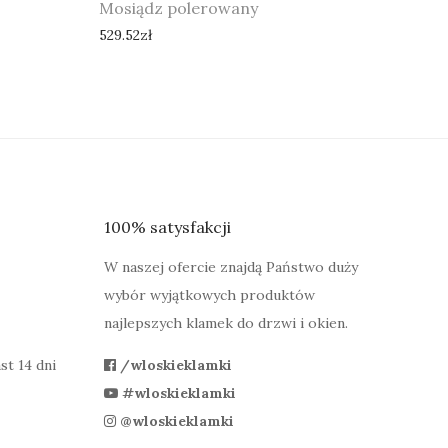
Mosiądz polerowany
529.52
zł
100% satysfakcji
W naszej ofercie znajdą Państwo duży
wybór wyjątkowych produktów
najlepszych klamek do drzwi i okien.
st 14 dni
/wloskieklamki
#wloskieklamki
@wloskieklamki