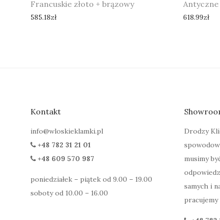
Francuskie złoto + brązowy
Antyczne
585.18
zł
618.99
zł
Kontakt
Showroo
info@wloskieklamki.pl
Drodzy Klie
+48 782 31 21 01
spowodowa
+48 609 570 987
musimy być
odpowiedzi
poniedziałek – piątek od 9.00 – 19.00
samych i na
soboty od 10.00 – 16.00
pracujemy 