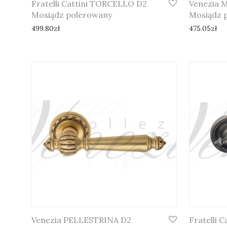
Fratelli Cattini TORCELLO D2
Venezia 
Mosiądz polerowany
Mosiądz 
499.80
zł
475.05
zł
Venezia PELLESTRINA D2
Fratelli 